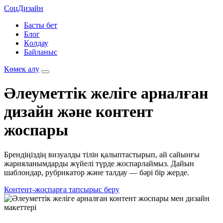
СоцДизайн
Басты бет
Блог
Қолдау
Байланыс
Көмек алу
Әлеуметтік желіге арналған
дизайн және контент
жоспары
Брендіңіздің визуалды тілін қалыптастырып, ай сайынғы
жарияланымдарды жүйелі түрде жоспарлаймыз. Дайын
шаблондар, рубрикатор және талдау — бәрі бір жерде.
Контент-жоспарға тапсырыс беру