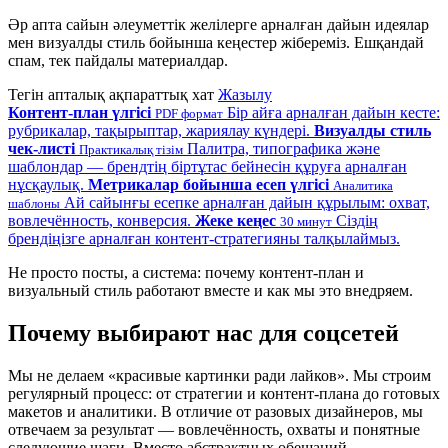
Әр апта сайын әлеуметтік желілерге арналған дайын идеялар
мен визуалды стиль бойынша кеңестер жібереміз. Ешқандай
спам, тек пайдалы материалдар.
Тегін апталық ақпараттық хат
Жазылу
Контент-план үлгісі
Бір айға арналған дайын кесте:
PDF формат
рубрикалар, тақырыптар, жариялау күндері.
Визуалды стиль
чек-листі
Палитра, типографика және
Практикалық тізім
шаблондар — брендтің біртұтас бейнесін құруға арналған
нұсқаулық.
Метрикалар бойынша есеп үлгісі
Аналитика
Ай сайынғы есепке арналған дайын құрылым: охват,
шаблоны
вовлечённость, конверсия.
Жеке кеңес
Сіздің
30 минут
брендіңізге арналған контент-стратегияны талқылаймыз.
Не просто посты, а система: почему контент-план и
визуальный стиль работают вместе и как мы это внедряем.
Почему выбирают нас для соцсетей
Мы не делаем «красивые картинки ради лайков». Мы строим
регулярный процесс: от стратегии и контент-плана до готовых
макетов и аналитики. В отличие от разовых дизайнеров, мы
отвечаем за результат — вовлечённость, охваты и понятные
следующие шаги. Вместо абстрактных обещаний —