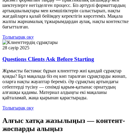
шектеулерге негізделген процесс. Біз әртүрлі форматтардың
артықшылықтары мен кемшіліктерін салыстырып, нақты
жағдайларға қалай бейімдеу керектігін көрсетеміз. Мақала
жалпы жарнамалық тұжырымдардан аулақ, нақты контекстке
бағытталған.
Толығырақ оқу
28 сәуір 2025
Questions Clients Ask Before Starting
Жұмысты бастамас бұрын клиенттер жиі қандай сұрақтар
қояды? Бұл мақалада біз ең көп таралған сұрақтарды жинап,
оларға нақты жауаптар береміз. Әр сұрақтың артындағы
себептерді түсіну — сенімді қарым-қатынас орнатудың
алғашқы қадамы. Материал алдыңғы екі мақаланы
қайталамай, жаңа қырынан қарастырады.
Толығырақ оқу
Алғыс хатқа жазылыңыз — контент-
жоспарды алыңыз