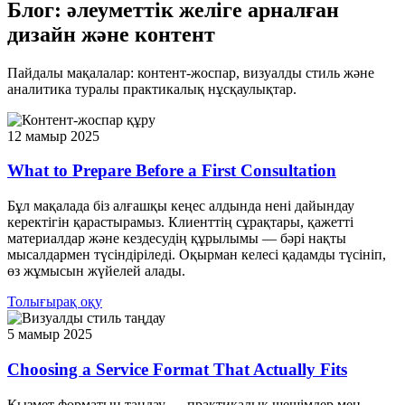
Блог: әлеуметтік желіге арналған
дизайн және контент
Пайдалы мақалалар: контент-жоспар, визуалды стиль және
аналитика туралы практикалық нұсқаулықтар.
12 мамыр 2025
What to Prepare Before a First Consultation
Бұл мақалада біз алғашқы кеңес алдында нені дайындау
керектігін қарастырамыз. Клиенттің сұрақтары, қажетті
материалдар және кездесудің құрылымы — бәрі нақты
мысалдармен түсіндіріледі. Оқырман келесі қадамды түсініп,
өз жұмысын жүйелей алады.
Толығырақ оқу
5 мамыр 2025
Choosing a Service Format That Actually Fits
Қызмет форматын таңдау — практикалық шешімдер мен