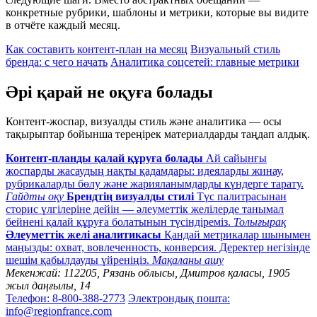
конкретные рубрики, шаблоны и метрики, которые вы видите
в отчёте каждый месяц.
Как составить контент-план на месяц
Визуальный стиль
бренда: с чего начать
Аналитика соцсетей: главные метрики
Әрі қарай не оқуға болады
Контент-жоспар, визуалды стиль және аналитика — осы
тақырыптар бойынша тереңірек материалдарды таңдап алдық.
Контент-планды қалай құруға болады
Ай сайынғы
жоспарды жасаудың нақты қадамдары: идеяларды жинау,
рубрикаларды бөлу және жарияланымдарды күндерге тарату.
Гайдты оқу
Брендтің визуалды стилі
Түс палитрасынан
сторис үлгілеріне дейін — әлеуметтік желілерде танымал
бейнені қалай құруға болатынын түсіндіреміз.
Толығырақ
Әлеуметтік желі аналитикасы
Қандай метрикалар шынымен
маңызды: охват, вовлеченность, конверсия. Деректер негізінде
шешім қабылдауды үйреніңіз.
Мақаланы ашу
Мекенжай:
112205, Рязань облысы, Дмитров қаласы, 1905
жыл даңғылы, 14
Телефон: 8-800-388-2773
Электрондық пошта:
info@regionfrance.com